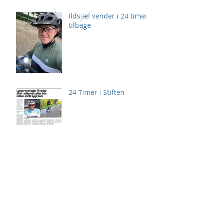
Ildsjæl vender i 24 timer
tilbage
24 Timer i Stiften
Giv 24 Timer også
personlig udfordring