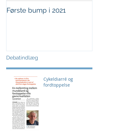
Første bump i 2021
Sjov i børnehø
Debatindlæg
Cykeldiarré og
fordtoppelse