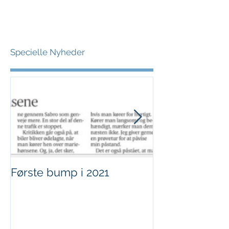
Specielle Nyheder
Første bump i 2021
Sjov i børnehø