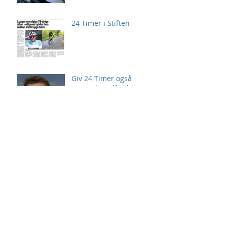
24 Timer i Stiften
Giv 24 Timer også
personlig udfordring
Arkiv
august 2026
(2)
2 indlæg
juli 2026
(3)
3 indlæg
juni 2026
(4)
4 indlæg
maj 2026
(7)
7 indlæg