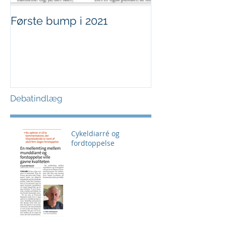
Første bump i 2021
Sjov i børnehø
Debatindlæg
Cykeldiarré og
fordtoppelse