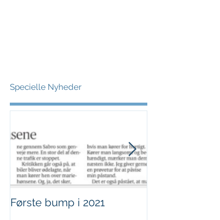
Specielle Nyheder
Første bump i 2021
Sjov i børnehø