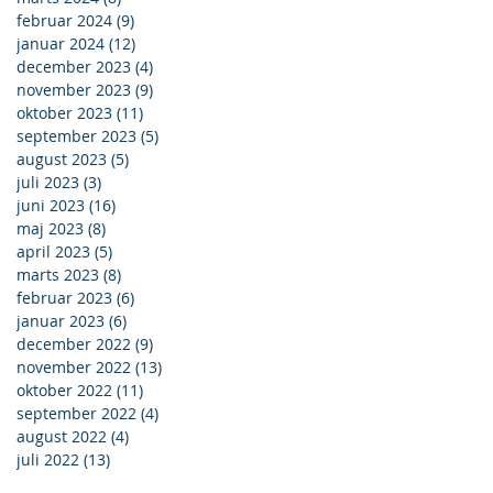
februar 2024
(9)
9 indlæg
januar 2024
(12)
12 indlæg
december 2023
(4)
4 indlæg
november 2023
(9)
9 indlæg
oktober 2023
(11)
11 indlæg
september 2023
(5)
5 indlæg
august 2023
(5)
5 indlæg
juli 2023
(3)
3 indlæg
juni 2023
(16)
16 indlæg
maj 2023
(8)
8 indlæg
april 2023
(5)
5 indlæg
marts 2023
(8)
8 indlæg
februar 2023
(6)
6 indlæg
januar 2023
(6)
6 indlæg
december 2022
(9)
9 indlæg
november 2022
(13)
13 indlæg
oktober 2022
(11)
11 indlæg
september 2022
(4)
4 indlæg
august 2022
(4)
4 indlæg
juli 2022
(13)
13 indlæg