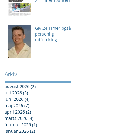
24 Timer i Stiften
Giv 24 Timer også
personlig
udfordring
Arkiv
august 2026
(2)
2 indlæg
juli 2026
(3)
3 indlæg
juni 2026
(4)
4 indlæg
maj 2026
(7)
7 indlæg
april 2026
(2)
2 indlæg
marts 2026
(4)
4 indlæg
februar 2026
(1)
1 indlæg
januar 2026
(2)
2 indlæg