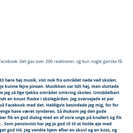
Facebook. Det gav over 200 reaktioner, og kun nogle ganske få 
 33 høre høj musik, vist nok fra området nede ved skolen. 
e kunne fejre pinsen. Musikken var lidt høj, men sluttede 
ille jeg så lige tjekke området omkring skolen. Umiddelbart 
ndt en knust flaske i skolegården. Jeg overvejede et par 
 på Facebook med det. Heldigvis besindede jeg mig, for for 
renge have været synderen. Så ihukom jeg den gode 
øber fik en god dialog med en af vore unge på knallert og fik 
g . Som pensionist har jeg jo god til til at holde øje med 
get god tid. Jeg vendte hjem efter en skovl og en kost, og 