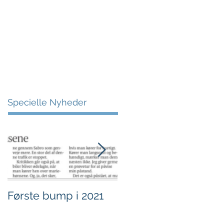
More
Specielle Nyheder
Første bump i 2021
Sjov i børnehøjde.