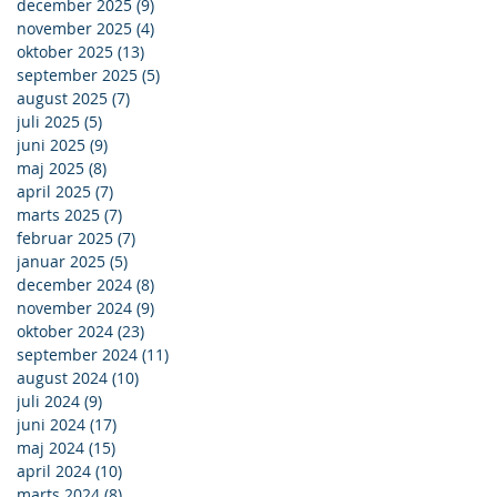
december 2025
(9)
9 indlæg
november 2025
(4)
4 indlæg
oktober 2025
(13)
13 indlæg
september 2025
(5)
5 indlæg
august 2025
(7)
7 indlæg
juli 2025
(5)
5 indlæg
juni 2025
(9)
9 indlæg
maj 2025
(8)
8 indlæg
april 2025
(7)
7 indlæg
marts 2025
(7)
7 indlæg
februar 2025
(7)
7 indlæg
januar 2025
(5)
5 indlæg
december 2024
(8)
8 indlæg
november 2024
(9)
9 indlæg
oktober 2024
(23)
23 indlæg
september 2024
(11)
11 indlæg
august 2024
(10)
10 indlæg
juli 2024
(9)
9 indlæg
juni 2024
(17)
17 indlæg
maj 2024
(15)
15 indlæg
april 2024
(10)
10 indlæg
marts 2024
(8)
8 indlæg