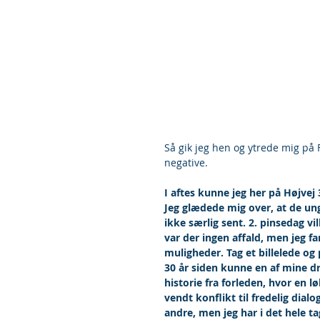
Så gik jeg hen og ytrede mig på 
negative.
I aftes kunne jeg her på Højvej
Jeg glædede mig over, at de ung
ikke særlig sent. 2. pinsedag v
var der ingen affald, men jeg fa
muligheder. Tag et billelede og
30 år siden kunne en af mine d
historie fra forleden, hvor en l
vendt konflikt til fredelig dialo
andre, men jeg har i det hele ta