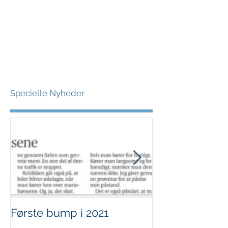
Specielle Nyheder
Første bump i 2021
Sjov i børnehø