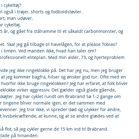
i cykeltøj?
l også i trøjer, shorts og fodboldstøvler.
ort, man udøver.
 cykeltøj.
 25 år, og gået fra stålramme til et såkaldt carbonmonster, og 
 Skal jeg gå tilbage til havelågen, for at please Tobias?
m i timen. Ved manden ikke, hvad han taler om?
 professionelt eliteplan. Med min alder, 73, og hjerteproblem 
avde jeg ikke ringeklokke på. Det har jeg nu, men jeg bruger 
gt, at jeg kommer bagfra, hilser og ønsker god tur. Ofte med en 
 hvorfor ikke bruge ringeklokken? Jeg har erfaret, at folk bliver 
geklokke virker aggressiv. Det gælder også glade gående, 
leskøjter. Jeg har cyklet rundt om Brabrand Sø 1-2 gange om 
når tingene bliver normale igen, er det sammen med 
tevenner. Jeg tror ikke, vi spreder død og ulykker for andre, 
t livsbekræftende, at kunne, og at se andre glædes ved at 
flot, så jeg cykler gerne de 15 km ind til Brabrand.
r glade på hinanden.