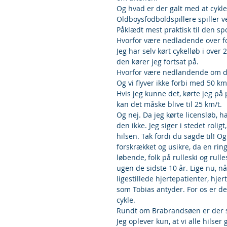
Og hvad er der galt med at cykle 
Oldboysfodboldspillere spiller ve
Påklædt mest praktisk til den sp
Hvorfor være nedladende over for
Jeg har selv kørt cykelløb i over
den kører jeg fortsat på.
Hvorfor være nedlandende om det.
Og vi flyver ikke forbi med 50 k
Hvis jeg kunne det, kørte jeg på
kan det måske blive til 25 km/t.
Og nej. Da jeg kørte licensløb, h
den ikke. Jeg siger i stedet roli
hilsen. Tak fordi du sagde til! Og
forskrækket og usikre, da en rin
løbende, folk på rulleski og rul
ugen de sidste 10 år. Lige nu, 
ligestillede hjertepatienter, hjer
som Tobias antyder. For os er de
cykle.
Rundt om Brabrandsøen er der så 
Jeg oplever kun, at vi alle hilse