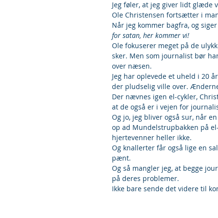
Jeg føler, at jeg giver lidt glæde
Ole Christensen fortsætter i m
Når jeg kommer bagfra, og siger 
for satan, her kommer vi!
Ole fokuserer meget på de ulykker
sker. Men som journalist bør han 
over næsen.
Jeg har oplevede et uheld i 20 år,
der pludselig ville over. Ændern
Der nævnes igen el-cykler, Christ
at de også er i vejen for journali
Og jo, jeg bliver også sur, når 
op ad Mundelstrupbakken på el-c
hjertevenner heller ikke.
Og knallerter får også lige en sa
pænt.
Og så mangler jeg, at begge jou
på deres problemer.
Ikke bare sende det videre til 