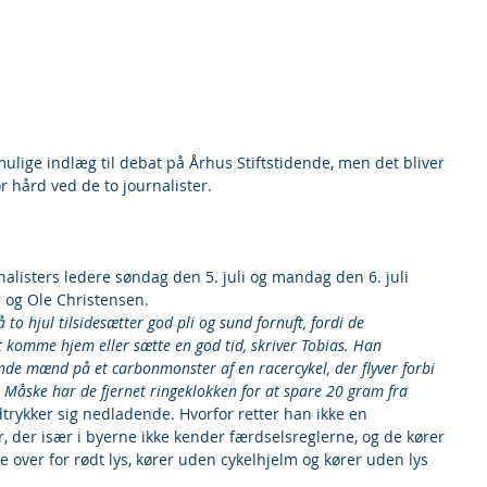
lige indlæg til debat på Århus Stiftstidende, men det bliver 
or hård ved de to journalister.
urnalisters ledere søndag den 5. juli og mandag den 6. juli 
 og Ole Christensen.
to hjul tilsidesætter god pli og sund fornuft, fordi de 
t komme hjem eller sætte en god tid, skriver Tobias. Han 
nde mænd på et carbonmonster af en racercykel, der flyver forbi 
 Måske har de fjernet ringeklokken for at spare 20 gram fra 
trykker sig nedladende. Hvorfor retter han ikke en 
r, der især i byerne ikke kender færdselsreglerne, og de kører 
e over for rødt lys, kører uden cykelhjelm og kører uden lys 