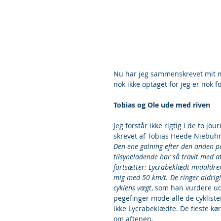
Nu har jeg sammenskrevet mit mu
nok ikke optaget for jeg er nok f
Tobias og Ole ude med riven
Jeg forstår ikke rigtig i de to jo
skrevet af Tobias Heede Niebuhr
Den ene galning efter den anden på 
tilsyneladende har så travlt med a
fortsætter: Lycrabeklædt midaldre
mig med 50 km/t. De ringer aldrig!
cyklens vægt
, som han vurdere ud
pegefinger mode alle de cykliste
ikke Lycrabeklædte. De fleste kør
om aftenen.