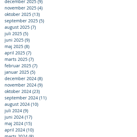
december 2025
(9)
9 indlæg
november 2025
(4)
4 indlæg
oktober 2025
(13)
13 indlæg
september 2025
(5)
5 indlæg
august 2025
(7)
7 indlæg
juli 2025
(5)
5 indlæg
juni 2025
(9)
9 indlæg
maj 2025
(8)
8 indlæg
april 2025
(7)
7 indlæg
marts 2025
(7)
7 indlæg
februar 2025
(7)
7 indlæg
januar 2025
(5)
5 indlæg
december 2024
(8)
8 indlæg
november 2024
(9)
9 indlæg
oktober 2024
(23)
23 indlæg
september 2024
(11)
11 indlæg
august 2024
(10)
10 indlæg
juli 2024
(9)
9 indlæg
juni 2024
(17)
17 indlæg
maj 2024
(15)
15 indlæg
april 2024
(10)
10 indlæg
marts 2024
(8)
8 indlæg