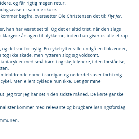
 videre, og får rigtig megen retur.
andagsavisen i samme skure.
kommer bagfra, oversætter Ole Christensen det til: 
Flyt jer, 
, han har været set til. Og det er altid trist, når den slags 
klargøre årsagen til ulykkerne, inden han giver os alle et rap 
 og det var for nylig. En cykelrytter ville undgå en flok ænder, 
e tog ikke skade, men rytteren slog sig voldsomt.
ianiacykler med små børn i og skøjteløbere, i den forståelse, 
sten.
en midaldrende dame i cardigan og nederdel suser forbi mig 
ykel. Men ellers cyklede hun ikke. Det gør mine 
lut. Jeg tror jeg har set 4 den sidste måned. De kørte ganske 
rnalister kommer med relevante og brugbare løsningsforslag 
kommunen.