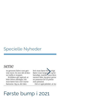
More
Specielle Nyheder
Første bump i 2021
Sjov i børnehøjde.