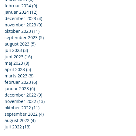
februar 2024
(9)
9 indlæg
januar 2024
(12)
12 indlæg
december 2023
(4)
4 indlæg
november 2023
(9)
9 indlæg
oktober 2023
(11)
11 indlæg
september 2023
(5)
5 indlæg
august 2023
(5)
5 indlæg
juli 2023
(3)
3 indlæg
juni 2023
(16)
16 indlæg
maj 2023
(8)
8 indlæg
april 2023
(5)
5 indlæg
marts 2023
(8)
8 indlæg
februar 2023
(6)
6 indlæg
januar 2023
(6)
6 indlæg
december 2022
(9)
9 indlæg
november 2022
(13)
13 indlæg
oktober 2022
(11)
11 indlæg
september 2022
(4)
4 indlæg
august 2022
(4)
4 indlæg
juli 2022
(13)
13 indlæg