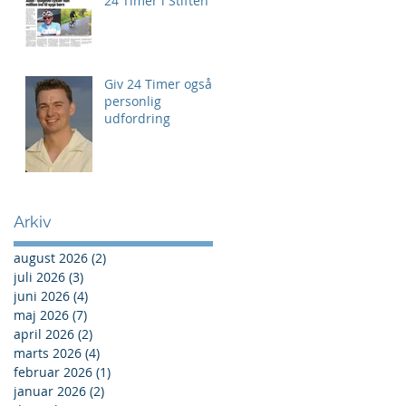
24 Timer i Stiften
Giv 24 Timer også
personlig
udfordring
Arkiv
august 2026
(2)
2 indlæg
juli 2026
(3)
3 indlæg
juni 2026
(4)
4 indlæg
maj 2026
(7)
7 indlæg
april 2026
(2)
2 indlæg
marts 2026
(4)
4 indlæg
februar 2026
(1)
1 indlæg
januar 2026
(2)
2 indlæg