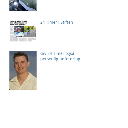
24 Timer i Stiften
Giv 24 Timer også
personlig udfordring
Arkiv
august 2026
(2)
2 indlæg
juli 2026
(3)
3 indlæg