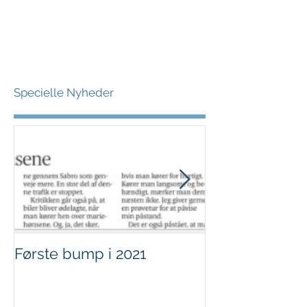
Specielle Nyheder
Første bump i 2021
Sjov i børnehø