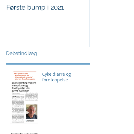
Første bump i 2021
Sjov i børnehø
Debatindlæg
Cykeldiarré og
fordtoppelse