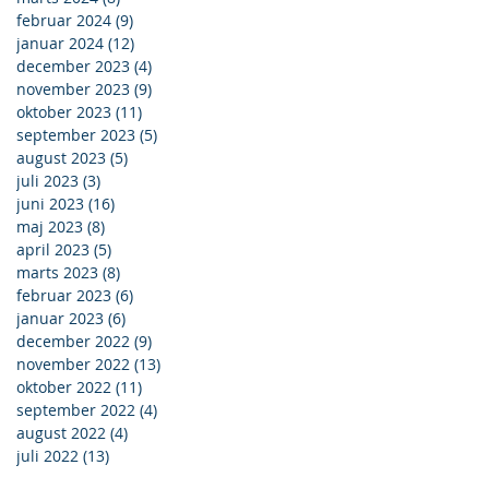
februar 2024
(9)
9 indlæg
januar 2024
(12)
12 indlæg
december 2023
(4)
4 indlæg
november 2023
(9)
9 indlæg
oktober 2023
(11)
11 indlæg
september 2023
(5)
5 indlæg
august 2023
(5)
5 indlæg
juli 2023
(3)
3 indlæg
juni 2023
(16)
16 indlæg
maj 2023
(8)
8 indlæg
april 2023
(5)
5 indlæg
marts 2023
(8)
8 indlæg
februar 2023
(6)
6 indlæg
januar 2023
(6)
6 indlæg
december 2022
(9)
9 indlæg
november 2022
(13)
13 indlæg
oktober 2022
(11)
11 indlæg
september 2022
(4)
4 indlæg
august 2022
(4)
4 indlæg
juli 2022
(13)
13 indlæg