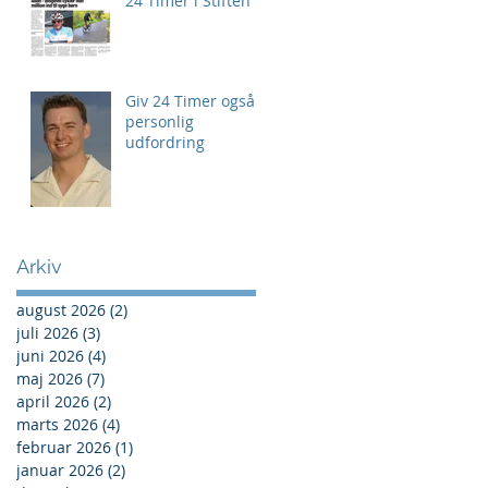
24 Timer i Stiften
Giv 24 Timer også
personlig
udfordring
Arkiv
august 2026
(2)
2 indlæg
juli 2026
(3)
3 indlæg
juni 2026
(4)
4 indlæg
maj 2026
(7)
7 indlæg
april 2026
(2)
2 indlæg
marts 2026
(4)
4 indlæg
februar 2026
(1)
1 indlæg
januar 2026
(2)
2 indlæg