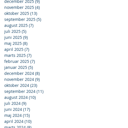
december 2025
(9)
9 indlæg
november 2025
(4)
4 indlæg
oktober 2025
(13)
13 indlæg
september 2025
(5)
5 indlæg
august 2025
(7)
7 indlæg
juli 2025
(5)
5 indlæg
juni 2025
(9)
9 indlæg
maj 2025
(8)
8 indlæg
april 2025
(7)
7 indlæg
marts 2025
(7)
7 indlæg
februar 2025
(7)
7 indlæg
januar 2025
(5)
5 indlæg
december 2024
(8)
8 indlæg
november 2024
(9)
9 indlæg
oktober 2024
(23)
23 indlæg
september 2024
(11)
11 indlæg
august 2024
(10)
10 indlæg
juli 2024
(9)
9 indlæg
juni 2024
(17)
17 indlæg
maj 2024
(15)
15 indlæg
april 2024
(10)
10 indlæg
marts 2024
(8)
8 indlæg