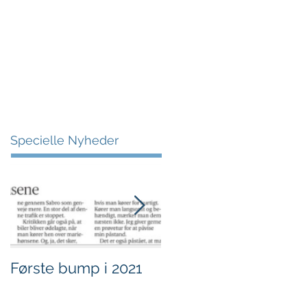
More
Specielle Nyheder
Første bump i 2021
Sjov i børnehøjde.