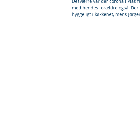
Desværre var der corona i Pias 
med hendes forældre også. Der du
hyggeligt i køkkenet, mens Jørge