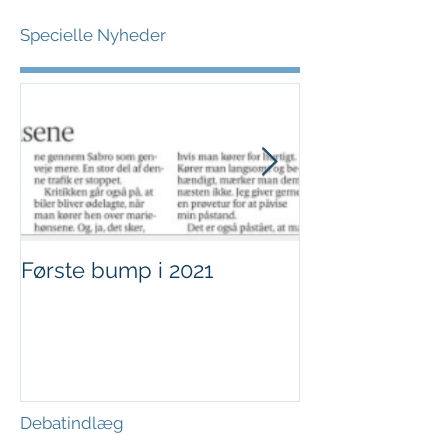
Specielle Nyheder
Første bump i 2021
Sjov i børnehø
Debatindlæg