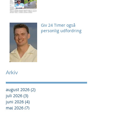
Giv 24 Timer også
personlig udfordring
Arkiv
august 2026
(2)
2 indlæg
juli 2026
(3)
3 indlæg
juni 2026
(4)
4 indlæg
maj 2026
(7)
7 indlæg
april 2026
(2)
2 indlæg
marts 2026
(4)
4 indlæg
februar 2026
(1)
1 indlæg