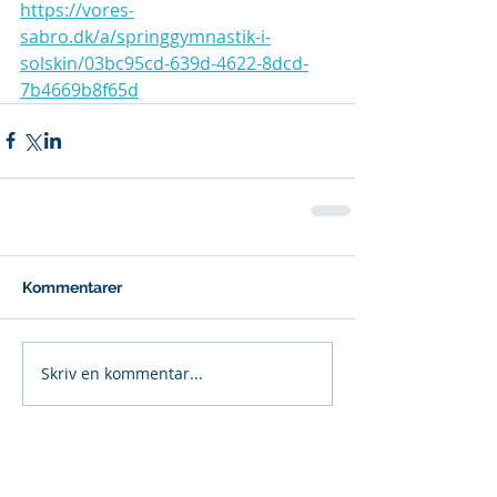
https://vores-
sabro.dk/a/springgymnastik-i-
solskin/03bc95cd-639d-4622-8dcd-
7b4669b8f65d
Kommentarer
Skriv en kommentar...