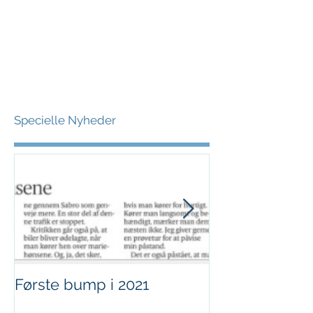
Specielle Nyheder
Første bump i 2021
Sjov i børnehø